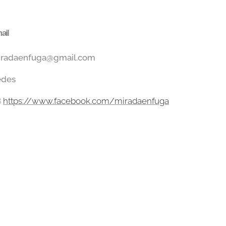
ail
iradaenfuga@gmail.com
edes
B
https://www.facebook.com/miradaenfuga